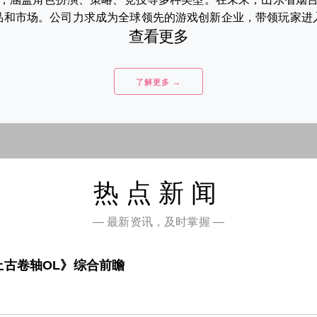
和市场。公司力求成为全球领先的游戏创新企业，带领玩家进入一
查看更多
了解更多 →
热点新闻
— 最新资讯，及时掌握 —
上古卷轴OL》综合前瞻