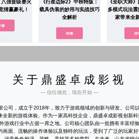
》八强晋级赛火
《行星边际2》中秋特版：
《全职大师》
竞猜赢豪礼！
载具伪装的妙用与实战技巧
多模式玩法震
全解析
家带来全
详情
详情
详
关于鼎盛卓成影视
— 信任彼此，现在开始 —
限公司，成立于2018年，致力于游戏领域的创新与研发。公司
来全新的游戏体验。作为一家高科技企业，鼎盛卓成影视创新科技
外游戏行业中占据一席之地。公司核心团队由一批拥有丰富经
的画面、流畅的操作体验以及独特的玩法，受到了广泛的玩家
，涵盖角色扮演、策略、竞技等多种类型。在未来，山东省烟