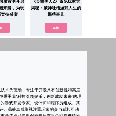
国服首测开启
《英雄美人2》奇葩玩家大
撼来袭，为玩
揭秘：策神吐槽游戏人生的
新竞技盛宴
那些事儿
情
详情
以技术为驱动，专注于开发具有创新性和高度
秉承着“科技引领娱乐，创新成就未来”的理
验的游戏开发专家、设计师和程序员组成。其
好评。鼎盛卓成影视注重玩家的参与感和互动
台市鼎盛卓成影视创新科技有限公司将继续推