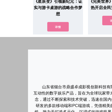
《星辰变》引领新纪元：证
《完美世界
实与游卡桌游的战略合作梦
热开启全民
想
详情
山东省烟台市鼎盛卓成影视创新科技有
互动性的数字娱乐产品，旨在为全球玩家带
念，通过不断探索和技术突破，迅速在国内
研发的多款移动端和PC端游戏，凭借精美
性，致力于打造多元化、沉浸式的游戏世界